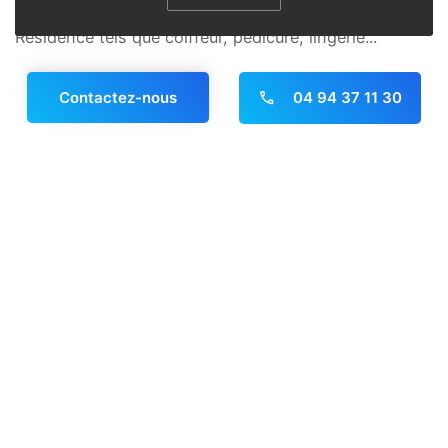
Nous proposons différents services au sein de la
Résidence tels que coiffeur, pédicure, lingerie...
En savoir plus
04 94 37 11 30
Contactez-nous
Panneau de gestion des cookies
Les activités, ateliers et
animations
Notre Résidence organise des animations et activités
variées chaque jour, pour le bien-être et le plaisir de
nos résidents comme par exemple : Atelier théâtre,
atelier Gym tonic, conférence mis en place par les
bénévoles, jeux divers, chant, jardin, Sorties à la mer,
au restaurant ... et l'association Anim'Paracol organise
également des moments festifs tout le long de
l'année : Marché des artisans, pesé du jambon,
sorties extérieures, fête du printemps...